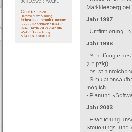
SCHLAGWORTWOLKE
Markkleeberg bei 
Cookies
Daten
Datenschutzerklärung
Jahr 1997
Industrieautomation
Inhalte
Maschinen
Leipzig
SIMATIC
Texte
WLW
Website
Seiten
- Umfirmierung i
WinCC
Übersetzung
Anlagensteuerungen
Jahr 1998
- Schaffung eine
(Leipzig)
- es ist hinreich
- Simulationsaufb
möglich
- Planung »Softwa
Jahr 2003
- Erweiterung uns
Steuerungs- und 