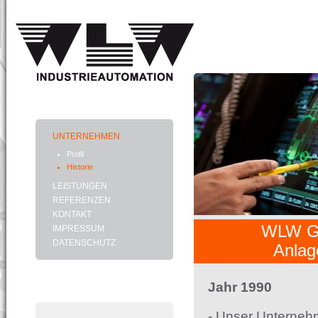
UNTERNEHMEN
Profil
Historie
LEISTUNGEN
REFERENZEN
KONTAKT
WLW Gmb
IMPRESSUM
DATENSCHUTZ
Anlag
Jahr 1990
- Unser Unterneh